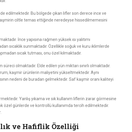
dır.
e edilmektedir. Bu bölgede çıkan lifler son derece ince ve
 kaşmirin ciltle temas ettiğinde neredeyse hissedilmemesini
lmaktadır. İnce yapısına rağmen yüksek ısı yalıtımı
dan sıcaklık sunmaktadır. Özellikle soğuk ve kuru iklimlerde
apmadan sıcak tutması, onu özel kılmaktadır.
 süreci olmaktadır. Elde edilen yün miktarı sınırlı olmaktadır.
um, kaşmir ürünlerin maliyetini yükseltmektedir. Aynı
ın nedeni de buradan gelmektedir. Saf kaşmir oranı kaliteyi
ektedir. Yanlış yıkama ve sık kullanım liflerin zarar görmesine
 özel günlerde ve kontrollü kullanımda tercih edilmektedir.
.
k ve Hafiflik Özelliği