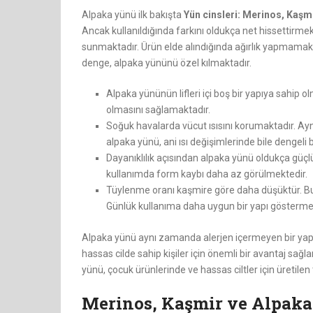
Alpaka yünü ilk bakışta
Yün cinsleri: Merinos, Kaşmi
Ancak kullanıldığında farkını oldukça net hissettirme
sunmaktadır. Ürün elde alındığında ağırlık yapmamakta
denge, alpaka yününü özel kılmaktadır.
Alpaka yününün lifleri içi boş bir yapıya sahip o
olmasını sağlamaktadır.
Soğuk havalarda vücut ısısını korumaktadır. Ayn
alpaka yünü, ani ısı değişimlerinde bile dengeli 
Dayanıklılık açısından alpaka yünü oldukça güçl
kullanımda form kaybı daha az görülmektedir.
Tüylenme oranı kaşmire göre daha düşüktür. Bu
Günlük kullanıma daha uygun bir yapı gösterme
Alpaka yünü aynı zamanda alerjen içermeyen bir yapıy
hassas cilde sahip kişiler için önemli bir avantaj sağl
yünü, çocuk ürünlerinde ve hassas ciltler için üretilen 
Merinos, Kaşmir ve Alpaka