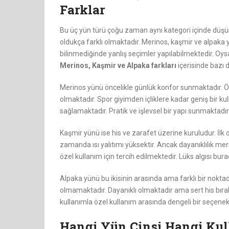
Farklar
Bu üç yün türü çoğu zaman aynı kategori içinde düşü
oldukça farklı olmaktadır. Merinos, kaşmir ve alpaka yü
bilinmediğinde yanlış seçimler yapılabilmektedir. Oysa
Merinos, Kaşmir ve Alpaka farkları
içerisinde bazı 
Merinos yünü öncelikle günlük konfor sunmaktadır. Önc
olmaktadır. Spor giyimden içliklere kadar geniş bir ku
sağlamaktadır. Pratik ve işlevsel bir yapı sunmaktadır
Kaşmir yünü ise his ve zarafet üzerine kuruludur. İlk 
zamanda ısı yalıtımı yüksektir. Ancak dayanıklılık m
özel kullanım için tercih edilmektedir. Lüks algısı bu
Alpaka yünü bu ikisinin arasında ama farklı bir nok
olmamaktadır. Dayanıklı olmaktadır ama sert his bırak
kullanımla özel kullanım arasında dengeli bir seçene
Hangi Yün Cinsi Hangi Kul