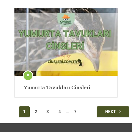
Yumurta Tavukları Cinsleri
Yazı
1
2
3
4
…
7
NEXT
sayfalaması