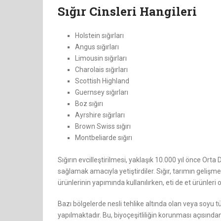
Sığır Cinsleri Hangileri
Holstein sığırları
Angus sığırları
Limousin sığırları
Charolais sığırları
Scottish Highland
Guernsey sığırları
Boz sığırı
Ayrshire sığırları
Brown Swiss sığırı
Montbeliarde sığırı
Sığırın evcilleştirilmesi, yaklaşık 10.000 yıl önce Orta 
sağlamak amacıyla yetiştirdiler. Sığır, tarımın gelişme
ürünlerinin yapımında kullanılırken, eti de et ürünleri 
Bazı bölgelerde nesli tehlike altında olan veya soyu t
yapılmaktadır. Bu, biyoçeşitliliğin korunması açısında