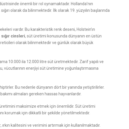
ndüstrisinde önemli bir rol oynamaktadır. Hollanda’nın
ırı olarak da bilinmektedir. İlk olarak 19. yüzyılın başlarında
keleri vardır. Bu karakteristik renk deseni, Holstein’ın
n
sığır cinsleri
, süt üretimi konusunda dünyanın en üstün
t üreticileri olarak bilinmektedir ve günlük olarak büyük
lama 10.000 ila 12.000 litre süt üretmektedir. Zarif yapılı ve
Bu, vücutlarının enerjiyi süt üretimine yoğunlaştırmasına
tirler. Bu nedenle dünyanın dört bir yanında yetiştirilirler.
ner bakımı almaları gereken hassas hayvanlardır.
retimini maksimize etmek için önemlidir. Süt üretimi
ını korumak için dikkatli bir şekilde yönetilmektedir.
rkın kalitesini ve verimini artırmak için kullanılmaktadır.