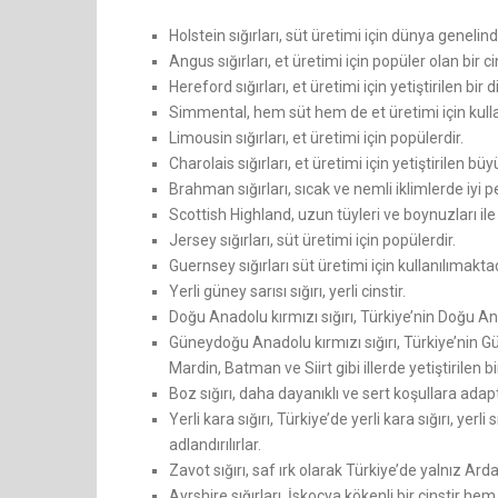
Holstein sığırları, süt üretimi için dünya genelind
Angus sığırları, et üretimi için popüler olan bir cin
Hereford sığırları, et üretimi için yetiştirilen bir 
Simmental, hem süt hem de et üretimi için kullanı
Limousin sığırları, et üretimi için popülerdir.
Charolais sığırları, et üretimi için yetiştirilen büy
Brahman sığırları, sıcak ve nemli iklimlerde iyi 
Scottish Highland, uzun tüyleri ve boynuzları ile 
Jersey sığırları, süt üretimi için popülerdir.
Guernsey sığırları süt üretimi için kullanılımakta
Yerli güney sarısı sığırı, yerli cinstir.
Doğu Anadolu kırmızı sığırı, Türkiye’nin Doğu Anad
Güneydoğu Anadolu kırmızı sığırı, Türkiye’nin G
Mardin, Batman ve Siirt gibi illerde yetiştirilen bir 
Boz sığırı, daha dayanıklı ve sert koşullara adapte 
Yerli kara sığırı, Türkiye’de yerli kara sığırı, yerli
adlandırılırlar.
Zavot sığırı, saf ırk olarak Türkiye’de yalnız Arda
Ayrshire sığırları, İskoçya kökenli bir cinstir hem