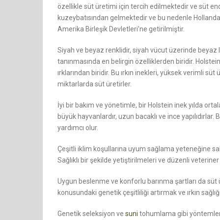
özellikle süt üretimi için tercih edilmektedir ve süt e
kuzeybatısından gelmektedir ve bu nedenle Hollanda sığ
Amerika Birleşik Devletleri’ne getirilmiştir.
Siyah ve beyaz renklidir, siyah vücut üzerinde beyaz le
tanınmasında en belirgin özelliklerden biridir. Holstei
ırklarından biridir. Bu ırkın inekleri, yüksek verimli sü
miktarlarda süt üretirler.
İyi bir bakım ve yönetimle, bir Holstein inek yılda orta
büyük hayvanlardır, uzun bacaklı ve ince yapılıdırlar. 
yardımcı olur.
Çeşitli iklim koşullarına uyum sağlama yeteneğine sahip
Sağlıklı bir şekilde yetiştirilmeleri ve düzenli veteri
Uygun beslenme ve konforlu barınma şartları da süt ü
konusundaki genetik çeşitliliği artırmak ve ırkın sağlığ
Genetik seleksiyon ve
suni
tohumlama gibi yöntemler, ı