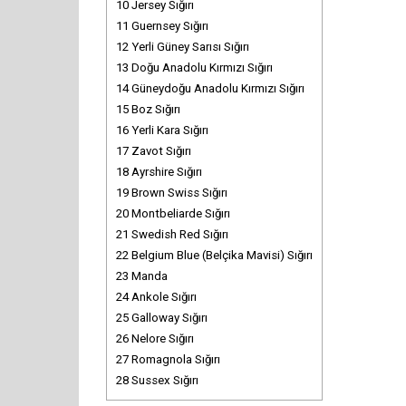
10
Jersey Sığırı
11
Guernsey Sığırı
12
Yerli Güney Sarısı Sığırı
13
Doğu Anadolu Kırmızı Sığırı
14
Güneydoğu Anadolu Kırmızı Sığırı
15
Boz Sığırı
16
Yerli Kara Sığırı
17
Zavot Sığırı
18
Ayrshire Sığırı
19
Brown Swiss Sığırı
20
Montbeliarde Sığırı
21
Swedish Red Sığırı
22
Belgium Blue (Belçika Mavisi) Sığırı
23
Manda
24
Ankole Sığırı
25
Galloway Sığırı
26
Nelore Sığırı
27
Romagnola Sığırı
28
Sussex Sığırı