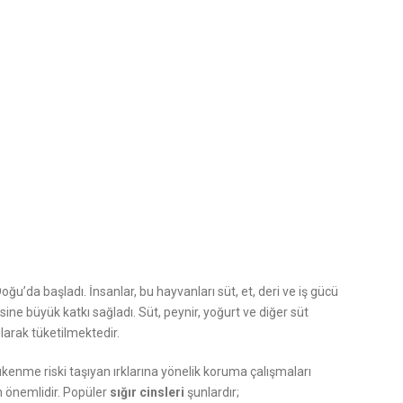
Doğu’da başladı. İnsanlar, bu hayvanları süt, et, deri ve iş gücü
sine büyük katkı sağladı. Süt, peynir, yoğurt ve diğer süt
olarak tüketilmektedir.
ükenme riski taşıyan ırklarına yönelik koruma çalışmaları
n önemlidir. Popüler
sığır cinsleri
şunlardır;