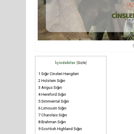
İçindekiler
[
Gizle
]
1
Sığır Cinsleri Hangileri
2
Holstein Sığırı
3
Angus Sığırı
4
Hereford Sığırı
5
Simmental Sığırı
6
Limousin Sığırı
7
Charolais Sığırı
8
Brahman Sığırı
9
Scottish Highland Sığırı