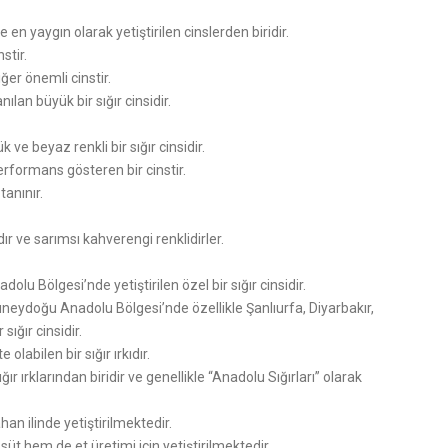
e en yaygın olarak yetiştirilen cinslerden biridir.
stir.
diğer önemli cinstir.
lan büyük bir sığır cinsidir.
ük ve beyaz renkli bir sığır cinsidir.
performans gösteren bir cinstir.
tanınır.
dır ve sarımsı kahverengi renklidirler.
olu Bölgesi’nde yetiştirilen özel bir sığır cinsidir.
üneydoğu Anadolu Bölgesi’nde özellikle Şanlıurfa, Diyarbakır,
sığır cinsidir.
olabilen bir sığır ırkıdır.
 sığır ırklarından biridir ve genellikle “Anadolu Sığırları” olarak
han ilinde yetiştirilmektedir.
 süt hem de et üretimi için yetiştirilmektedir.