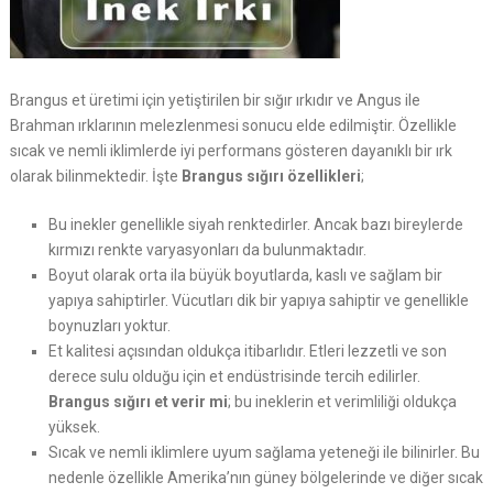
Brangus et üretimi için yetiştirilen bir sığır ırkıdır ve Angus ile
Brahman ırklarının melezlenmesi sonucu elde edilmiştir. Özellikle
sıcak ve nemli iklimlerde iyi performans gösteren dayanıklı bir ırk
olarak bilinmektedir. İşte
Brangus sığırı özellikleri
;
Bu inekler genellikle siyah renktedirler. Ancak bazı bireylerde
kırmızı renkte varyasyonları da bulunmaktadır.
Boyut olarak orta ila büyük boyutlarda, kaslı ve sağlam bir
yapıya sahiptirler. Vücutları dik bir yapıya sahiptir ve genellikle
boynuzları yoktur.
Et kalitesi açısından oldukça itibarlıdır. Etleri lezzetli ve son
derece sulu olduğu için et endüstrisinde tercih edilirler.
Brangus sığırı et verir mi
; bu ineklerin et verimliliği oldukça
yüksek.
Sıcak ve nemli iklimlere uyum sağlama yeteneği ile bilinirler. Bu
nedenle özellikle Amerika’nın güney bölgelerinde ve diğer sıcak