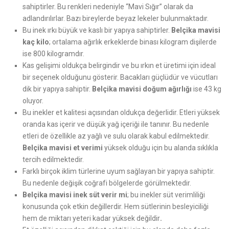
sahiptirler. Bu renkleri nedeniyle “Mavi Sığır” olarak da
adlandırılırlar. Bazı bireylerde beyaz lekeler bulunmaktadır.
Bu inek ırkı büyük ve kaslı bir yapıya sahiptirler.
Belçika mavisi
kaç kilo
; ortalama ağırlık erkeklerde binası kilogram dişilerde
ise 800 kilogramdır.
Kas gelişimi oldukça belirgindir ve bu ırkın et üretimi için ideal
bir seçenek olduğunu gösterir. Bacakları güçlüdür ve vücutları
dik bir yapıya sahiptir.
Belçika mavisi doğum ağırlığı
ise 43 kg
oluyor.
Bu inekler et kalitesi açısından oldukça değerlidir. Etleri yüksek
oranda kas içerir ve düşük yağ içeriği ile tanınır. Bu nedenle
etleri de özellikle az yağlı ve sulu olarak kabul edilmektedir.
Belçika mavisi et verimi
yüksek olduğu için bu alanda sıklıkla
tercih edilmektedir.
Farklı birçok iklim türlerine uyum sağlayan bir yapıya sahiptir.
Bu nedenle değişik coğrafi bölgelerde görülmektedir.
Belçika mavisi inek süt verir mi
; bu inekler süt verimliliği
konusunda çok etkin değillerdir. Hem sütlerinin besleyiciliği
hem de miktarı yeteri kadar yüksek değildir
.