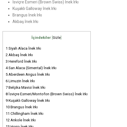
İsviçre Esmeri (Brown Swiss) İnek Irkı
Kuşaklı Galloway İnek Irkı
Brangus İnek Irkı
Akbaş İnek Irkı
İçindekiler
[
Gizle
]
1
Siyah Alaca İnek Irkı
2
Akbaş İnek Irkı
3
Hereford İnek Irkı
4
Sarı Alaca (Simental) İnek Irkı
5
Aberdeen Angus İnek Irkı
6
Limuzin İnek Irkı
7
Belçika Mavisi İnek Irkı
8
İsviçre Esmeri/Montofon (Brown Swiss) İnek Irkı
9
Kuşaklı Galloway İnek Irkı
10
Brangus İnek Irkı
11
Chillingham İnek Irkı
12
Ankole İnek Irkı
13
Horro İnek Irkı