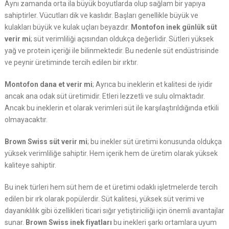
Aynı zamanda orta ila büyük boyutlarda olup sağlam bir yapıya
sahiptirler. Vücutları dik ve kaslıdır. Başları genellikle büyük ve
kulakları büyük ve kulak uçları beyazdır.
Montofon inek günlük süt
verir mi
; süt verimliliği açısından oldukça değerlidir. Sütleri yüksek
yağ ve protein içeriği ile bilinmektedir. Bu nedenle süt endüstrisinde
ve peynir üretiminde tercih edilen bir ırktır.
Montofon dana et verir mi
; Ayrıca bu ineklerin et kalitesi de iyidir
ancak ana odak süt üretimidir. Etleri lezzetli ve sulu olmaktadır.
Ancak bu ineklerin et olarak verimleri süt ile karşılaştırıldığında etkili
olmayacaktır.
Brown Swiss süt verir mi
; bu inekler süt üretimi konusunda oldukça
yüksek verimliliğe sahiptir. Hem içerik hem de üretim olarak yüksek
kaliteye sahiptir.
Bu inek türleri hem süt hem de et üretimi odaklı işletmelerde tercih
edilen bir ırk olarak popülerdir. Süt kalitesi, yüksek süt verimi ve
dayanıklılık gibi özellikleri ticari sığır yetiştiriciliği için önemli avantajlar
sunar.
Brown Swiss inek fiyatları
bu inekleri şarkı ortamlara uyum