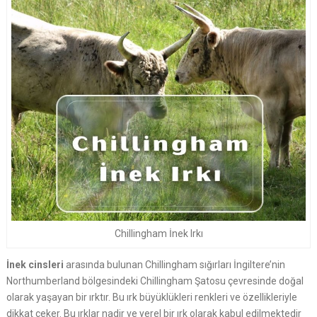
Chillingham İnek Irkı
İnek cinsleri
arasında bulunan Chillingham sığırları İngiltere’nin
Northumberland bölgesindeki Chillingham Şatosu çevresinde doğal
olarak yaşayan bir ırktır. Bu ırk büyüklükleri renkleri ve özellikleriyle
dikkat çeker. Bu ırklar nadir ve yerel bir ırk olarak kabul edilmektedir