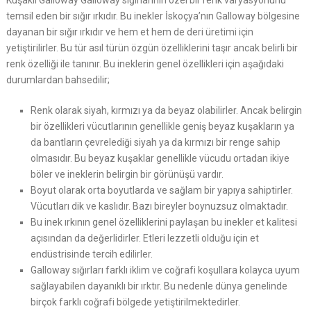
Kuşaklı Galloway Galloway sığırlarının özel bir renk varyasyonunu
temsil eden bir sığır ırkıdır. Bu inekler İskoçya’nın Galloway bölgesine
dayanan bir sığır ırkıdır ve hem et hem de deri üretimi için
yetiştirilirler. Bu tür asıl türün özgün özelliklerini taşır ancak belirli bir
renk özelliği ile tanınır. Bu ineklerin genel özellikleri için aşağıdaki
durumlardan bahsedilir;
Renk olarak siyah, kırmızı ya da beyaz olabilirler. Ancak belirgin
bir özellikleri vücutlarının genellikle geniş beyaz kuşakların ya
da bantların çevrelediği siyah ya da kırmızı bir renge sahip
olmasıdır. Bu beyaz kuşaklar genellikle vücudu ortadan ikiye
böler ve ineklerin belirgin bir görünüşü vardır.
Boyut olarak orta boyutlarda ve sağlam bir yapıya sahiptirler.
Vücutları dik ve kaslıdır. Bazı bireyler boynuzsuz olmaktadır.
Bu inek ırkının genel özelliklerini paylaşan bu inekler et kalitesi
açısından da değerlidirler. Etleri lezzetli olduğu için et
endüstrisinde tercih edilirler.
Galloway sığırları farklı iklim ve coğrafi koşullara kolayca uyum
sağlayabilen dayanıklı bir ırktır. Bu nedenle dünya genelinde
birçok farklı coğrafi bölgede yetiştirilmektedirler.