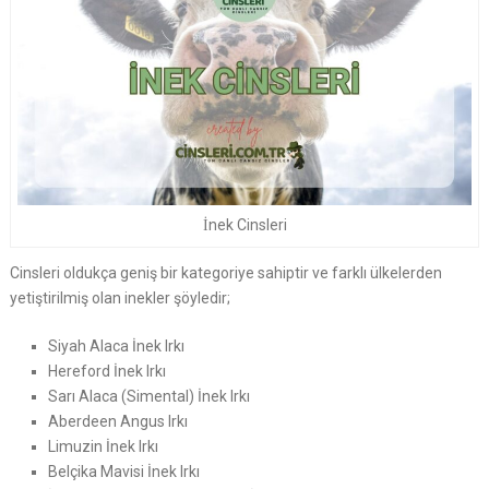
İnek Cinsleri
Cinsleri oldukça geniş bir kategoriye sahiptir ve farklı ülkelerden
yetiştirilmiş olan inekler şöyledir;
Siyah Alaca İnek Irkı
Hereford İnek Irkı
Sarı Alaca (Simental) İnek Irkı
Aberdeen Angus Irkı
Limuzin İnek Irkı
Belçika Mavisi İnek Irkı