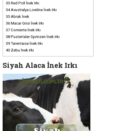
33
Red Poll İnek Irkı
34
Avustralya Lowline İnek Irkı
35
Abrak İnek
36
Macar Grisi İnek Irkı
37
Corriente İnek Irkı
38
Pustertaler Sprinzen İnek Irkı
39
Tarentaise İnek Irkı
40
Zebu İnek Irkı
Siyah Alaca İnek Irkı