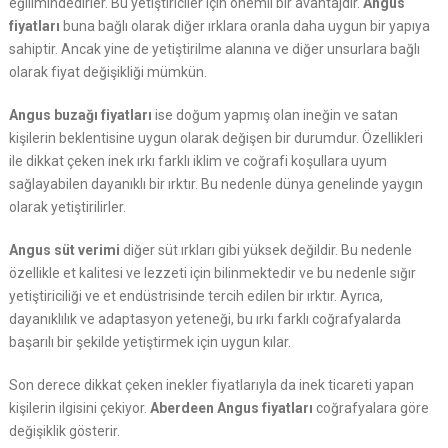
eğilimindedirler. Bu yetiştiriciler için önemli bir avantajdır.
Angus
fiyatları
buna bağlı olarak diğer ırklara oranla daha uygun bir yapıya
sahiptir. Ancak yine de yetiştirilme alanına ve diğer unsurlara bağlı
olarak fiyat değişikliği mümkün.
Angus buzağı fiyatları
ise doğum yapmış olan ineğin ve satan
kişilerin beklentisine uygun olarak değişen bir durumdur. Özellikleri
ile dikkat çeken inek ırkı farklı iklim ve coğrafi koşullara uyum
sağlayabilen dayanıklı bir ırktır. Bu nedenle dünya genelinde yaygın
olarak yetiştirilirler.
Angus süt verimi
diğer süt ırkları gibi yüksek değildir. Bu nedenle
özellikle et kalitesi ve lezzeti için bilinmektedir ve bu nedenle sığır
yetiştiriciliği ve et endüstrisinde tercih edilen bir ırktır. Ayrıca,
dayanıklılık ve adaptasyon yeteneği, bu ırkı farklı coğrafyalarda
başarılı bir şekilde yetiştirmek için uygun kılar.
Son derece dikkat çeken inekler fiyatlarıyla da inek ticareti yapan
kişilerin ilgisini çekiyor.
Aberdeen Angus fiyatları
coğrafyalara göre
değişiklik gösterir.