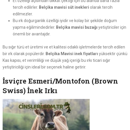
Et özelliği açısından dikkat çektiği için bu alanda daha fazla
tercih edilirler.
Belçika mavisi süt inekleri
olarak tercih
edilmezler.
Bu ırk doğurganlık özelliği iyidir ve kolay bir şekilde doğum
yapma eğilimindedirler.
Belçika mavisi buzağı
yetiştiriciler için
önemli bir avantajdır.
Bu sığır türü et üretimi ve et kalitesi odaklı işletmelerde tercih edilen
bir ırk olarak popülerdir.
Belçika Mavisi inek fiyatları
yüksektir çünkü
Kas kapısı, et verimliliği ve düşük yağ içeriği bu ırkı ticari sığır
yetiştiriciliği için ideal bir seçenek haline getirir.
İsviçre Esmeri/Montofon (Brown
Swiss) İnek Irkı