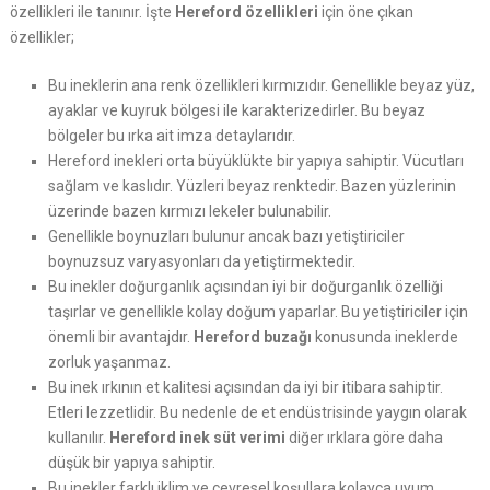
özellikleri ile tanınır. İşte
Hereford özellikleri
için öne çıkan
özellikler;
Bu ineklerin ana renk özellikleri kırmızıdır. Genellikle beyaz yüz,
ayaklar ve kuyruk bölgesi ile karakterizedirler. Bu beyaz
bölgeler bu ırka ait imza detaylarıdır.
Hereford inekleri orta büyüklükte bir yapıya sahiptir. Vücutları
sağlam ve kaslıdır. Yüzleri beyaz renktedir. Bazen yüzlerinin
üzerinde bazen kırmızı lekeler bulunabilir.
Genellikle boynuzları bulunur ancak bazı yetiştiriciler
boynuzsuz varyasyonları da yetiştirmektedir.
Bu inekler doğurganlık açısından iyi bir doğurganlık özelliği
taşırlar ve genellikle kolay doğum yaparlar. Bu yetiştiriciler için
önemli bir avantajdır.
Hereford buzağı
konusunda ineklerde
zorluk yaşanmaz.
Bu inek ırkının et kalitesi açısından da iyi bir itibara sahiptir.
Etleri lezzetlidir. Bu nedenle de et endüstrisinde yaygın olarak
kullanılır.
Hereford inek süt verimi
diğer ırklara göre daha
düşük bir yapıya sahiptir.
Bu inekler farklı iklim ve çevresel koşullara kolayca uyum