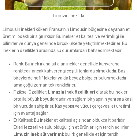
Limuzin İnek Irkı
Limousin inekleri kökeni Fransa’nın Limousin bölgesine dayanan et
üretimi odaklı bir sığır ırkıdır. Bu inekler et kalitesi ve verimliliği ile
bilinirler ve dünya genelinde birçok ülkede yetiştirilmektedirler. Bu
ineklerin özellikleri arasında şu durumlardan bahsedilmektedir;
Renk: Bu inek ırkına ait olan inekler genellikle kahverengi
renktedir ancak kahverengi çeşitli tonlarda olmaktadır. Bazı
bireylerde hafif lekeler ya da beyaz bölgeler bulunmaktadır
ama çoğu zaman tek renklidirler.
Fiziksel Özellikler:
Limuzin inek özellikleri
olarak bu inekler
orta ila büyük boyutlardadır ve sağlam bir yapının yanı sıra kaslı
bir vücuda sahiptirler. Kas yapısı ve vücut çerçevesi et üretimi
için avantaj sağlar.
Et Kalitesi: Bu inekler et kalitesi açısından oldukça itibarlıdır.
Etleri lezzetli ve sulu olduğu için et ürünleri için tercih edilirler.
Limuzin inek süt verir mi
; bu ırk genellikle et için tercih