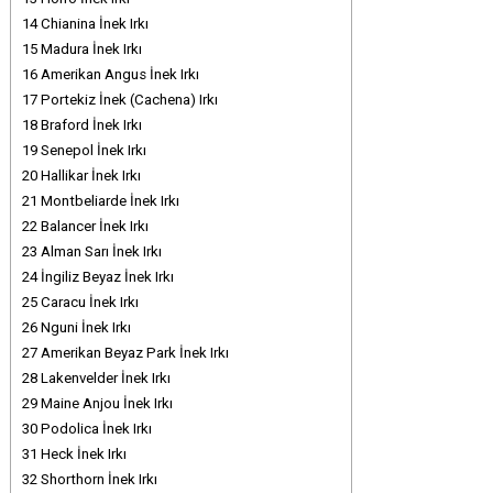
14
Chianina İnek Irkı
15
Madura İnek Irkı
16
Amerikan Angus İnek Irkı
17
Portekiz İnek (Cachena) Irkı
18
Braford İnek Irkı
19
Senepol İnek Irkı
20
Hallikar İnek Irkı
21
Montbeliarde İnek Irkı
22
Balancer İnek Irkı
23
Alman Sarı İnek Irkı
24
İngiliz Beyaz İnek Irkı
25
Caracu İnek Irkı
26
Nguni İnek Irkı
27
Amerikan Beyaz Park İnek Irkı
28
Lakenvelder İnek Irkı
29
Maine Anjou İnek Irkı
30
Podolica İnek Irkı
31
Heck İnek Irkı
32
Shorthorn İnek Irkı