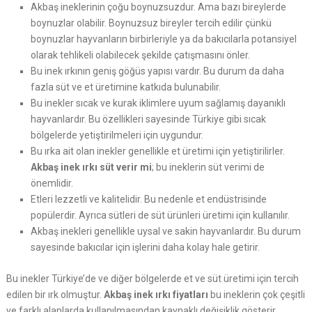
Akbaş ineklerinin çoğu boynuzsuzdur. Ama bazı bireylerde
boynuzlar olabilir. Boynuzsuz bireyler tercih edilir çünkü
boynuzlar hayvanların birbirleriyle ya da bakıcılarla potansiyel
olarak tehlikeli olabilecek şekilde çatışmasını önler.
Bu inek ırkının geniş göğüs yapısı vardır. Bu durum da daha
fazla süt ve et üretimine katkıda bulunabilir.
Bu inekler sıcak ve kurak iklimlere uyum sağlamış dayanıklı
hayvanlardır. Bu özellikleri sayesinde Türkiye gibi sıcak
bölgelerde yetiştirilmeleri için uygundur.
Bu ırka ait olan inekler genellikle et üretimi için yetiştirilirler.
Akbaş inek ırkı süt verir mi
; bu ineklerin süt verimi de
önemlidir.
Etleri lezzetli ve kalitelidir. Bu nedenle et endüstrisinde
popülerdir. Ayrıca sütleri de süt ürünleri üretimi için kullanılır.
Akbaş inekleri genellikle uysal ve sakin hayvanlardır. Bu durum
sayesinde bakıcılar için işlerini daha kolay hale getirir.
Bu inekler Türkiye’de ve diğer bölgelerde et ve süt üretimi için tercih
edilen bir ırk olmuştur.
Akbaş inek ırkı fiyatları
bu ineklerin çok çeşitli
ve farklı alanlarda kullanılmasından kaynaklı değişiklik gösterir.