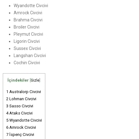
Wyandotte Civcivi
Amrock Civcivi
Brahma Civcivi
Broiler Civcivi
Pleymut Civcivi
Ligorin Civcivi
Sussex Civcivi
Langshan Civcivi
Cochin Civcivi
İçindekiler
[
Gizle
]
1
Australorp Civcivi
2
Lohman Civcivi
3
Sasso Civcivi
4
Ataks Civcivi
5
Wyandotte Civcivi
6
Amrock Civcivi
7
İspenç Civcivi