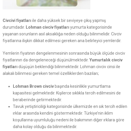
Civcivi fiyatları
ile daha yüksek bir seviyeye çıkış yapmış
durumdadır.
Lohman civciv fiyatları
yumurta kategorisinde
yaşanan sorunların asıl aksaklığa neden olduğu bilinmelidir. Civciv
fiyatlarına ilişkin dikkat edilmesi gereken ana belirleyici yemlerdir.
Yemlerin fiyatının dengelenmesinin sonrasında büyük ölçüde civciv
fiyatlarının da dengeleneceği düşünülmektedir.
Yumurtalık civciv
fiyatları
düşüşün beklendiği bilinmektedir. Lohman civciv cinsi ile
alakalı bilinmesi gereken temel özelliklerden bazıları;
Lohman Brown civciv
başında kesinlikle yumurtlama
kapasitesi gelmektedir. Kişilerce sıklıkla tercih edilmesini de
beraberinde getirmektedir.
Tavuk yetiştiriciliği kategorisinde ülkemizde en sık tercih edilen
ırklar arasında kendini göstermektedir. Türkiye’nin iklim
koşullarına uyumluluğu nedeni ile bakımının diğer ırklara göre
daha kolay olduğu da bilinmektedir.