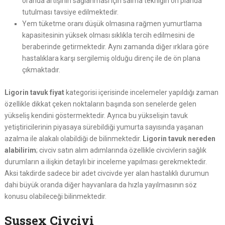
oranda artışının sağlanması için salma tekniğin ön planda
tutulması tavsiye edilmektedir.
Yem tüketme oranı düşük olmasına rağmen yumurtlama
kapasitesinin yüksek olması sıklıkla tercih edilmesini de
beraberinde getirmektedir. Aynı zamanda diğer ırklara göre
hastalıklara karşı sergilemiş olduğu direnç ile de ön plana
çıkmaktadır.
Ligorin tavuk fiyat
kategorisi içerisinde incelemeler yapıldığı zaman
özellikle dikkat çeken noktaların başında son senelerde gelen
yükseliş kendini göstermektedir. Ayrıca bu yükselişin tavuk
yetiştiricilerinin piyasaya sürebildiği yumurta sayısında yaşanan
azalma ile alakalı olabildiği de bilinmektedir.
Ligorin tavuk nereden
alabilirim
; civciv satın alım adımlarında özellikle civcivlerin sağlık
durumların a ilişkin detaylı bir inceleme yapılması gerekmektedir.
Aksi takdirde sadece bir adet civcivde yer alan hastalıklı durumun
dahi büyük oranda diğer hayvanlara da hızla yayılmasının söz
konusu olabileceği bilinmektedir.
Sussex Civcivi