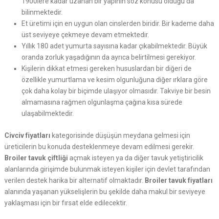
1900lere kadar uzanan bir yapının söz konusu olduğu da
bilinmektedir.
Et üretimi için en uygun olan cinslerden biridir. Bir kademe daha
üst seviyeye çekmeye devam etmektedir.
Yıllık 180 adet yumurta sayısına kadar çıkabilmektedir. Büyük
oranda zorluk yaşadığının da ayrıca belirtilmesi gerekiyor.
Kişilerin dikkat etmesi gereken hususlardan bir diğeri de
özellikle yumurtlama ve kesim olgunluğuna diğer ırklara göre
çok daha kolay bir biçimde ulaşıyor olmasıdır. Takviye bir besin
almamasına rağmen olgunlaşma çağına kısa sürede
ulaşabilmektedir.
Civciv fiyatları
kategorisinde düşüşün meydana gelmesi için
üreticilerin bu konuda desteklenmeye devam edilmesi gerekir.
Broiler tavuk çiftliği
açmak isteyen ya da diğer tavuk yetiştiricilik
alanlarında girişimde bulunmak isteyen kişiler için devlet tarafından
verilen destek harika bir alternatif olmaktadır.
Broiler tavuk fiyatları
alanında yaşanan yükselişlerin bu şekilde daha makul bir seviyeye
yaklaşması için bir fırsat elde edilecektir.