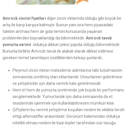
Amrock civcivi
fiyatları
diğer civciv ırklarında olduğu gibi büyük bir
artış ile karşı karşıya kalmıştır. Bunun yanı sıra hem piyasadaki
talebin artması hem de gıda temini konusunda yaşanan
problemlerden kaynaklandığı da bilinmektedir.
Amrock tavuk
yumurta verimi
oldukça dikkat çekici yapıda olduğu bilinmektedir.
Bununla birlikte Amrock tavuk ile alakalı olarak dikkat edilmesi
gereken temel tanımlayıcı özelliklerden birkaçı şunlardır;
Pleymut civciv ırkının melezleme adımlarına tabi tutulmasının
sonrasında üretilmiş olan ırklardandır. Unsurlarının giderilmesi
ve yetiştiriciler için daha verimli hale getirilmesidir.
Hem et hem de yumurta üretiminde çok büyük bir performans
sergilemektedir. Yumurtacılık için daha sonrasında da et
tesislerinde işlenmek için kullanılabilmesini mümkün kılar.
Çiftçilerin bu verimli yetiştirme koşulları nedeni ile sıklıkla tercih
ettiği alternatifler arasındadır. Görünüm bakımından oldukça
nitelikli olması nedeni ile bazı kişiler tarafından süs tavuğu