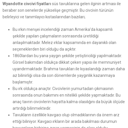
Wyandotte civcivi fiyatları
süs tavuklarına gelen ilginin artması ile
beraber son senelerde yükselişe geçmiştir. Bu civcivin türünün
belirleyici ve tanımlayıcı kıstaslarından bazıları;
Bu ırkın menşei incelendiği zaman Amerika’da kapsamlı
şekilde yapılan çalışmaların sonrasında üretildiği
anlaşılmaktadır. Melez ırklar kapsamında en dayanıklı olan
seçeneklerden biri olduğu da açıktır.
1860lardan bu yana yaygın şekilde yetiştiriciliği yapılmaktadır.
Görsel bakımdan oldukça dikkat çeken yapısı ile memnuniyet
uyandırmaktadır. Brahma tavukları ile kıyaslandığı zaman daha
az bilinirliği olsa da son dönemlerde yaygınlık kazanmaya
başlamıştır.
Bu ırk oldukça anaçtır. Civcivlerin yumurtadan çıkmasının
sonrasında onun bakımını en nitelikli şekilde yapmaktadır. Bu
anaç tavrın civcivlerin hayatta kalma olasılığını da büyük ölçüde
artırdığı bilinmektedir.
Tavukların özellikle kavgacı olup olmadıklarının da önem arz
ettiği biliniyor. Kavgacı ırkların bir arada bakılması durumun