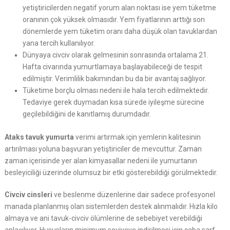
yetiştiricilerden negatif yorum alan noktası ise yem tüketme
oranının çok yüksek olmasıdır. Yem fiyatlarının arttığı son
dönemlerde yem tüketim oranı daha düşük olan tavuklardan
yana tercih kullanılıyor.
Dünyaya civciv olarak gelmesinin sonrasında ortalama 21.
Hafta civarında yumurtlamaya başlayabileceği de tespit
edilmiştir. Verimlilik bakımından bu da bir avantaj sağlıyor.
Tüketime borçlu olması nedeni ile hala tercih edilmektedir.
Tedaviye gerek duymadan kısa sürede iyileşme sürecine
geçilebildiğini de kanıtlamış durumdadır.
Ataks tavuk yumurta
verimi artırmak için yemlerin kalitesinin
artırılması yoluna başvuran yetiştiriciler de mevcuttur. Zaman
zaman içerisinde yer alan kimyasallar nedeni ile yumurtanın
besleyiciliği üzerinde olumsuz bir etki gösterebildiği görülmektedir.
Civciv cinsleri
ve beslenme düzenlerine dair sadece profesyonel
manada planlanmış olan sistemlerden destek alınmalıdır. Hızla kilo
almaya ve ani tavuk-civciv ölümlerine de sebebiyet verebildiği