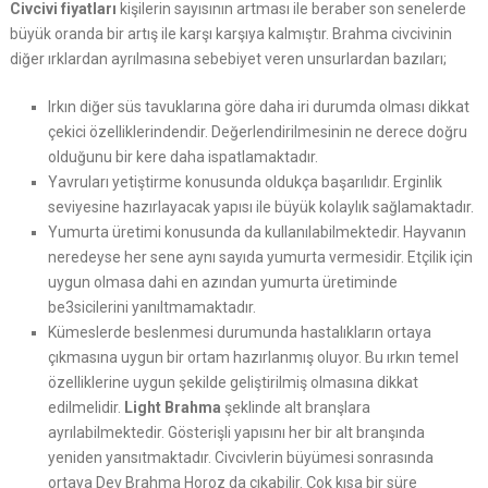
Civcivi fiyatları
kişilerin sayısının artması ile beraber son senelerde
büyük oranda bir artış ile karşı karşıya kalmıştır. Brahma civcivinin
diğer ırklardan ayrılmasına sebebiyet veren unsurlardan bazıları;
Irkın diğer süs tavuklarına göre daha iri durumda olması dikkat
çekici özelliklerindendir. Değerlendirilmesinin ne derece doğru
olduğunu bir kere daha ispatlamaktadır.
Yavruları yetiştirme konusunda oldukça başarılıdır. Erginlik
seviyesine hazırlayacak yapısı ile büyük kolaylık sağlamaktadır.
Yumurta üretimi konusunda da kullanılabilmektedir. Hayvanın
neredeyse her sene aynı sayıda yumurta vermesidir. Etçilik için
uygun olmasa dahi en azından yumurta üretiminde
be3sicilerini yanıltmamaktadır.
Kümeslerde beslenmesi durumunda hastalıkların ortaya
çıkmasına uygun bir ortam hazırlanmış oluyor. Bu ırkın temel
özelliklerine uygun şekilde geliştirilmiş olmasına dikkat
edilmelidir.
Light Brahma
şeklinde alt branşlara
ayrılabilmektedir. Gösterişli yapısını her bir alt branşında
yeniden yansıtmaktadır. Civcivlerin büyümesi sonrasında
ortaya Dev Brahma Horoz da çıkabilir. Çok kısa bir süre