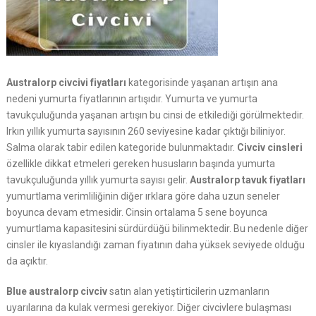
Australorp civcivi fiyatları
kategorisinde yaşanan artışın ana
nedeni yumurta fiyatlarının artışıdır. Yumurta ve yumurta
tavukçuluğunda yaşanan artışın bu cinsi de etkilediği görülmektedir.
Irkın yıllık yumurta sayısının 260 seviyesine kadar çıktığı biliniyor.
Salma olarak tabir edilen kategoride bulunmaktadır.
Civciv cinsleri
özellikle dikkat etmeleri gereken hususların başında yumurta
tavukçuluğunda yıllık yumurta sayısı gelir.
Australorp tavuk fiyatları
yumurtlama verimliliğinin diğer ırklara göre daha uzun seneler
boyunca devam etmesidir. Cinsin ortalama 5 sene boyunca
yumurtlama kapasitesini sürdürdüğü bilinmektedir. Bu nedenle diğer
cinsler ile kıyaslandığı zaman fiyatının daha yüksek seviyede olduğu
da açıktır.
Blue australorp civciv
satın alan yetiştirticilerin uzmanların
uyarılarına da kulak vermesi gerekiyor. Diğer civcivlere bulaşması