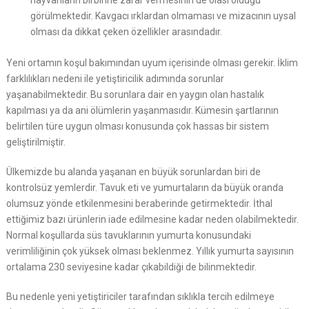
hayvanların birbirine zarar vermesinin de olası olduğu
görülmektedir. Kavgacı ırklardan olmaması ve mizacının uysal
olması da dikkat çeken özellikler arasındadır.
Yeni ortamın koşul bakımından uyum içerisinde olması gerekir. İklim
farklılıkları nedeni ile yetiştiricilik adımında sorunlar
yaşanabilmektedir. Bu sorunlara dair en yaygın olan hastalık
kapılması ya da ani ölümlerin yaşanmasıdır. Kümesin şartlarının
belirtilen türe uygun olması konusunda çok hassas bir sistem
geliştirilmiştir.
Ülkemizde bu alanda yaşanan en büyük sorunlardan biri de
kontrolsüz yemlerdir. Tavuk eti ve yumurtaların da büyük oranda
olumsuz yönde etkilenmesini beraberinde getirmektedir. İthal
ettiğimiz bazı ürünlerin iade edilmesine kadar neden olabilmektedir.
Normal koşullarda süs tavuklarının yumurta konusundaki
verimliliğinin çok yüksek olması beklenmez. Yıllık yumurta sayısının
ortalama 230 seviyesine kadar çıkabildiği de bilinmektedir.
Bu nedenle yeni yetiştiriciler tarafından sıklıkla tercih edilmeye