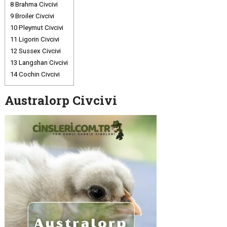
8
Brahma Civcivi
9
Broiler Civcivi
10
Pleymut Civcivi
11
Ligorin Civcivi
12
Sussex Civcivi
13
Langshan Civcivi
14
Cochin Civcivi
Australorp Civcivi