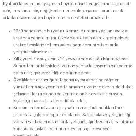
fiyatları
kapsamında yaşanan büyük artışın dengelenmesi için ıslah
çalıştırmaları ve dış değişkenler nedeni ile yaşanan sorunların da
ortadan kalkması için büyük oranda destek sunmaktadır.
1950 senesinden bu yana ülkemizde üretimi yapılan tavuklar
arasında yerini almıştır. Civciv olarak satın alarak işletmelerde
üretim tesislerinde hem salma hem de suni ortamlarda
yetiştirilebilmektedir.
Yıllık yumurta sayısının 210 seviyesinde olduğu bilinmektedir.
Suni ortamlarda bakıldığı zaman yumurta sayısının bir kademe
daha artış gösterebildiği de bilinmektedir.
Özellikle bir et tavuğu kategorisi üyesi olmasına rağmen
yumurtlama seviyesinin ortalamanın üzerinde olması da dikkat
çekicidir. Her iki alanda da verimli olan bir civciv ırkı arayan
kişiler için harika bir alternatif olacaktır.
Bu ırkın en temel avantajı uysal olmaları, bulundukları farklı
ortamlara çabuk adapte olmalarıdır. Salma olarak yetiştirildiği
zaman ya da suni ortamlarda yetiştirildiğinde yeni alana alışma
konusunda asla bir sorunun meydana gelmeyeceği
kesinleşmiştir.